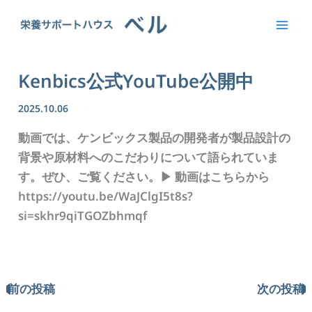
内
容
を
ス
Kenbics公式YouTube公開中
キ
ッ
2025.10.06
プ
動画では、ケンビックス製品の開発者が製品設計の
背景や原材料へのこだわりについて語られていま
す。ぜひ、ご覧ください。▶ 動画はこちらから
https://youtu.be/WaJClgI5t8s?
si=skhr9qiTGOZbhmqf
前の投稿
次の投稿