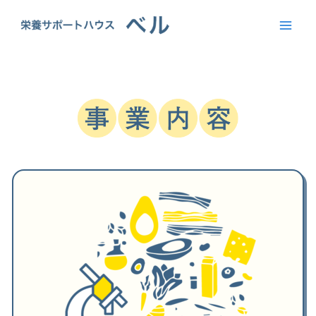
内
容
を
ス
キ
ッ
プ